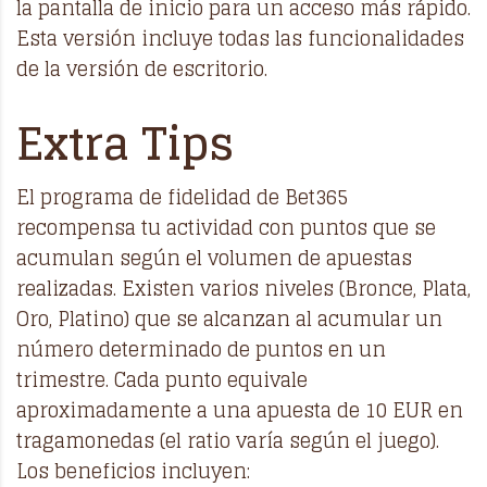
la pantalla de inicio para un acceso más rápido.
Esta versión incluye todas las funcionalidades
de la versión de escritorio.
Extra Tips
El programa de fidelidad de Bet365
recompensa tu actividad con puntos que se
acumulan según el volumen de apuestas
realizadas. Existen varios niveles (Bronce, Plata,
Oro, Platino) que se alcanzan al acumular un
número determinado de puntos en un
trimestre. Cada punto equivale
aproximadamente a una apuesta de 10 EUR en
tragamonedas (el ratio varía según el juego).
Los beneficios incluyen: