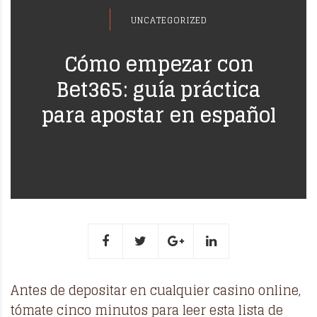
UNCATEGORIZED
Cómo empezar con
Bet365: guía práctica
para apostar en español
Antes de depositar en cualquier casino online,
tómate cinco minutos para leer esta lista de