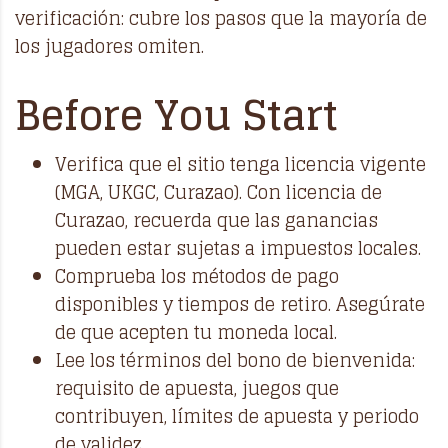
verificación: cubre los pasos que la mayoría de
los jugadores omiten.
Before You Start
Verifica que el sitio tenga licencia vigente
(MGA, UKGC, Curazao). Con licencia de
Curazao, recuerda que las ganancias
pueden estar sujetas a impuestos locales.
Comprueba los métodos de pago
disponibles y tiempos de retiro. Asegúrate
de que acepten tu moneda local.
Lee los términos del bono de bienvenida:
requisito de apuesta, juegos que
contribuyen, límites de apuesta y periodo
de validez.