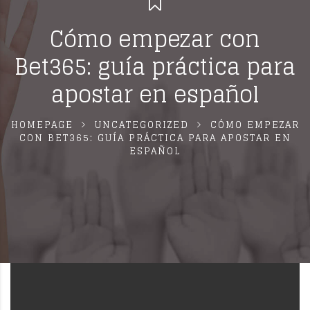
Cómo empezar con
Bet365: guía práctica para
apostar en español
HOMEPAGE
UNCATEGORIZED
CÓMO EMPEZAR
CON BET365: GUÍA PRÁCTICA PARA APOSTAR EN
ESPAÑOL