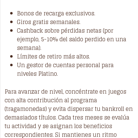
Bonos de recarga exclusivos.
Giros gratis semanales.
Cashback sobre pérdidas netas (por
ejemplo, 5-10% del saldo perdido en una
semana).
Límites de retiro más altos.
Un gestor de cuentas personal para
niveles Platino.
Para avanzar de nivel, concéntrate en juegos
con alta contribución al programa
(tragamonedas) y evita dispersar tu bankroll en
demasiados títulos. Cada tres meses se evalúa
tu actividad y se asignan los beneficios
correspondientes. Si mantienes un ritmo