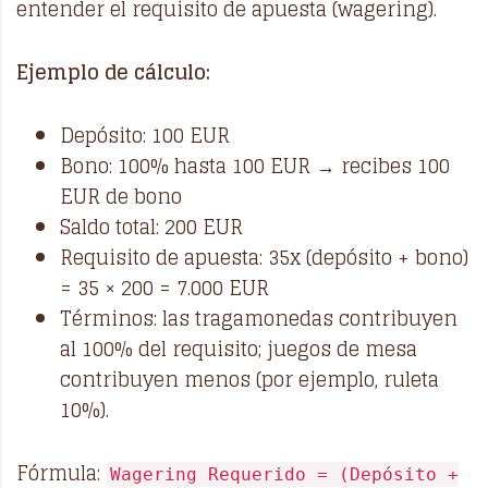
entender el requisito de apuesta (wagering).
Ejemplo de cálculo:
Depósito: 100 EUR
Bono: 100% hasta 100 EUR → recibes 100
EUR de bono
Saldo total: 200 EUR
Requisito de apuesta: 35x (depósito + bono)
= 35 × 200 = 7.000 EUR
Términos: las tragamonedas contribuyen
al 100% del requisito; juegos de mesa
contribuyen menos (por ejemplo, ruleta
10%).
Fórmula:
Wagering Requerido = (Depósito +