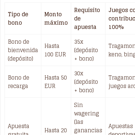
Requisito
Juegos c
Tipo de
Monto
de
contribu
bono
máximo
apuesta
100%
Bono de
35x
Hasta
Tragamon
bienvenida
(depósito
100 EUR
keno, bin
(depósito)
+ bono)
30x
Bono de
Hasta 50
Tragamon
(depósito
recarga
EUR
juegos ar
+ bono)
Sin
wagering
(las
Apuesta
Apuestas
Hasta 20
ganancias
gratuita
deportiva