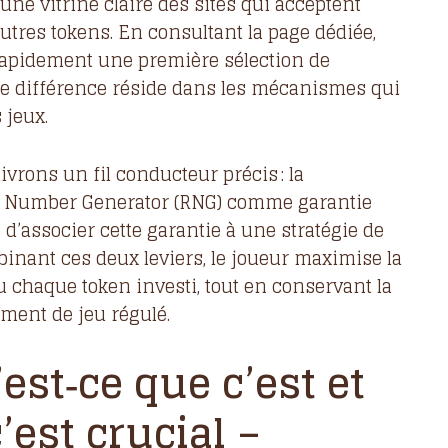
ne vitrine claire des sites qui acceptent
utres tokens. En consultant la page dédiée,
rapidement une première sélection de
aie différence réside dans les mécanismes qui
 jeux.
ivrons un fil conducteur précis : la
m Number Generator (RNG) comme garantie
 d’associer cette garantie à une stratégie de
inant ces deux leviers, le joueur maximise la
 chaque token investi, tout en conservant la
ment de jeu régulé.
’est‑ce que c’est et
’est crucial –