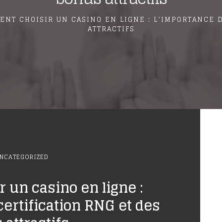
NT CHOISIR UN CASINO EN LIGNE : L’IMPORTANCE D
ATTRACTIFS
NCATEGORIZED
 un casino en ligne :
certification RNG et des