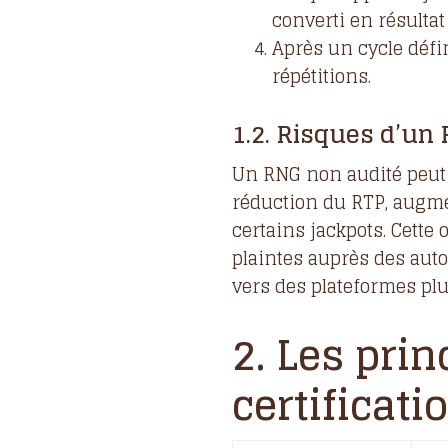
converti en résultat 
Après un cycle défin
répétitions.
1.2. Risques d’un 
Un RNG non audité peut 
réduction du RTP, augme
certains jackpots. Cette
plaintes auprès des autor
vers des plateformes plu
2. Les prin
certificat