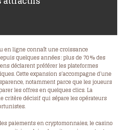
 attractifs
u en ligne connaît une croissance
depuis quelques années : plus de 70 % des
ens déclarent préférer les plateformes
ysiques. Cette expansion s’accompagne d’une
nsparence, notamment parce que les joueurs
rer les offres en quelques clics. La
e critère décisif qui sépare les opérateurs
rtunistes.
 les paiements en cryptomonnaies, le
casino