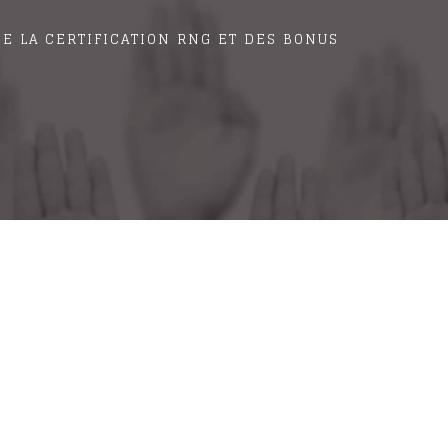
E LA CERTIFICATION RNG ET DES BONUS