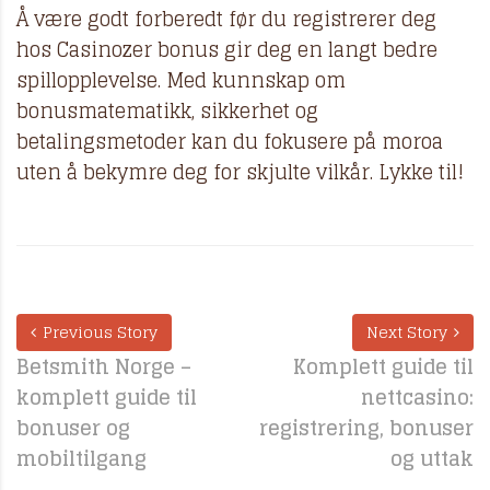
Å være godt forberedt før du registrerer deg
hos
Casinozer bonus
gir deg en langt bedre
spillopplevelse. Med kunnskap om
bonusmatematikk, sikkerhet og
betalingsmetoder kan du fokusere på moroa
uten å bekymre deg for skjulte vilkår. Lykke til!
Previous Story
Next Story
Betsmith Norge –
Komplett guide til
komplett guide til
nettcasino:
bonuser og
registrering, bonuser
mobiltilgang
og uttak