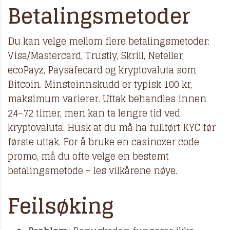
Betalingsmetoder
Du kan velge mellom flere betalingsmetoder:
Visa/Mastercard, Trustly, Skrill, Neteller,
ecoPayz, Paysafecard og kryptovaluta som
Bitcoin. Minsteinnskudd er typisk 100 kr,
maksimum varierer. Uttak behandles innen
24–72 timer, men kan ta lengre tid ved
kryptovaluta. Husk at du må ha fullført KYC før
første uttak. For å bruke en casinozer code
promo, må du ofte velge en bestemt
betalingsmetode – les vilkårene nøye.
Feilsøking