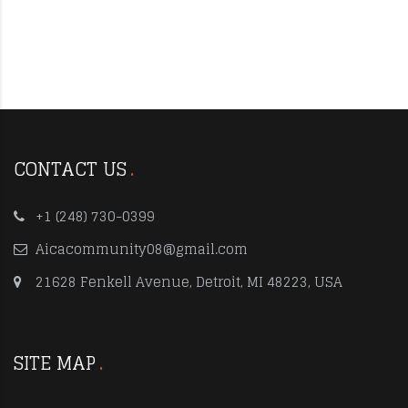
CONTACT US
+1 (248) 730-0399
Aicacommunity08@gmail.com
21628 Fenkell Avenue, Detroit, MI 48223, USA
SITE MAP