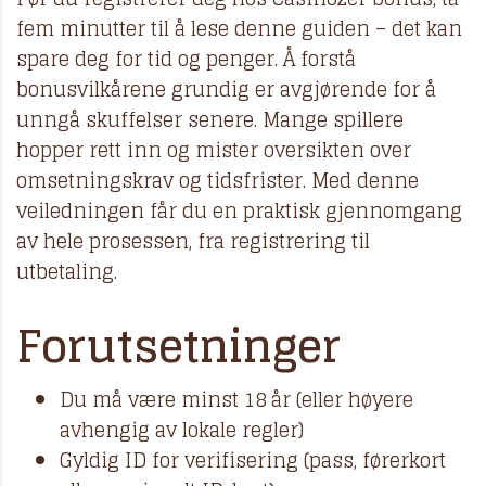
fem minutter til å lese denne guiden – det kan
spare deg for tid og penger. Å forstå
bonusvilkårene grundig er avgjørende for å
unngå skuffelser senere. Mange spillere
hopper rett inn og mister oversikten over
omsetningskrav og tidsfrister. Med denne
veiledningen får du en praktisk gjennomgang
av hele prosessen, fra registrering til
utbetaling.
Forutsetninger
Du må være minst 18 år (eller høyere
avhengig av lokale regler)
Gyldig ID for verifisering (pass, førerkort