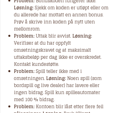
Problem:
Bonuskoden fungerer ikke.
Løsning:
Sjekk om koden er utløpt eller om
du allerede har mottatt en annen bonus.
Prøv å skrive inn koden på nytt uten
mellomrom.
Problem:
Uttak blir avvist.
Løsning:
Verifiser at du har oppfylt
omsetningskravet og at maksimalt
uttaksbeløp per dag ikke er overskredet.
Kontakt kundestøtte.
Problem:
Spill teller ikke med i
omsetningen.
Løsning:
Noen spill (som
bordspill og live dealer) har lavere eller
ingen bidrag. Spill kun spilleautomater
med 100 % bidrag.
Problem:
Kontoen blir låst etter flere feil