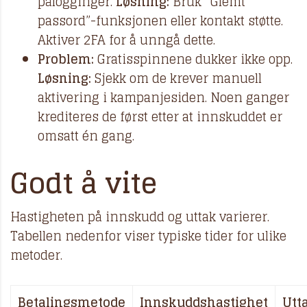
pålogginger.
Løsning:
Bruk “Glemt
passord”-funksjonen eller kontakt støtte.
Aktiver 2FA for å unngå dette.
Problem:
Gratisspinnene dukker ikke opp.
Løsning:
Sjekk om de krever manuell
aktivering i kampanjesiden. Noen ganger
krediteres de først etter at innskuddet er
omsatt én gang.
Godt å vite
Hastigheten på innskudd og uttak varierer.
Tabellen nedenfor viser typiske tider for ulike
metoder.
Betalingsmetode
Innskuddshastighet
Utt