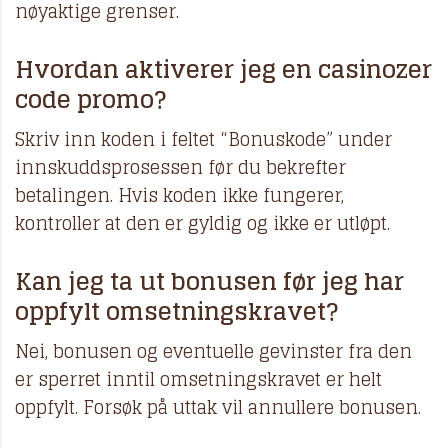
nøyaktige grenser.
Hvordan aktiverer jeg en casinozer
code promo?
Skriv inn koden i feltet “Bonuskode” under
innskuddsprosessen før du bekrefter
betalingen. Hvis koden ikke fungerer,
kontroller at den er gyldig og ikke er utløpt.
Kan jeg ta ut bonusen før jeg har
oppfylt omsetningskravet?
Nei, bonusen og eventuelle gevinster fra den
er sperret inntil omsetningskravet er helt
oppfylt. Forsøk på uttak vil annullere bonusen.