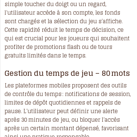
simple toucher du doigt ou un regard,
l’utilisateur accède à son compte, les fonds
sont chargés et la sélection du jeu s’affiche.
Cette rapidité réduit le temps de décision, ce
qui est crucial pour les joueurs qui souhaitent
profiter de promotions flash ou de tours
gratuits limités dans le temps.
Gestion du temps de jeu – 80 mots
Les plateformes mobiles proposent des outils
de contrôle du temps : notifications de session,
limites de dépôt quotidiennes et rappels de
pause. L’utilisateur peut définir une alerte
après 30 minutes de jeu, ou bloquer l’accès
après un certain montant dépensé, favorisant
ainsi une pratique responsable.