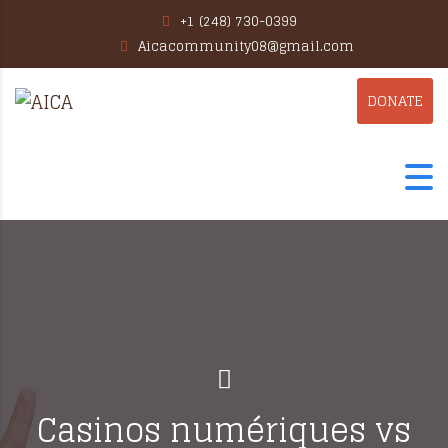
+1 (248) 730-0399
Aicacommunity08@gmail.com
DONATE
Casinos numériques vs