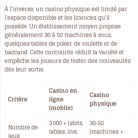
À l’inverse, un casino physique est limité par
l’espace disponible et les licences qu’il
possède. Un établissement moyen propose
généralement 30 à 50 machines à sous,
quelques tables de poker, de roulette et de
baccarat. Cette contrainte réduit la variété et
empêche les joueurs de tester des nouveautés
dès leur sortie.
Casino en
Casino
Critère
ligne
physique
(mobile)
3 000 + (slots,
30‑50
Nombre de
tables, live,
(machines +
jeux