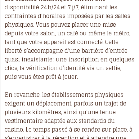
disponibilité 24 h/24 et 7 j/7, éliminant les
contraintes d’horaires imposées par les salles
physiques. Vous pouvez placer une mise
depuis votre salon, un café ou même le métro,
tant que votre appareil est connecté. Cette
liberté s’accompagne d’une barrière d’entrée
quasi inexistante : une inscription en quelques
clics, la vérification d’identité via un selfie,
puis vous êtes prêt à jouer.
En revanche, les établissements physiques
exigent un déplacement, parfois un trajet de
plusieurs kilomètres, ainsi qu’une tenue
vestimentaire adaptée aux standards du
casino. Le temps passé à se rendre sur place, à
s’enregistrer à la réception et à attendre une