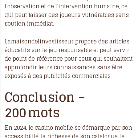
l’observation et de l’intervention humaine, ce
qui peut laisser des joueurs vulnérables sans
soutien immédiat.
Lamaisondelinvestisseur propose des articles
éducatifs sur le jeu responsable et peut servir
de point de référence pour ceux qui souhaitent
approfondir leurs connaissances sans être
exposés à des publicités commerciales.
Conclusion –
200 mots
En 2024, le casino mobile se démarque par son
accessibilité, la richesse de son catalogue, la