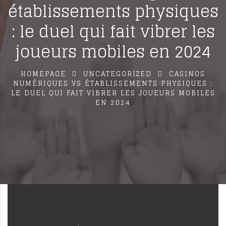
établissements physiques
: le duel qui fait vibrer les
joueurs mobiles en 2024
HOMEPAGE
UNCATEGORIZED
CASINOS
NUMÉRIQUES VS ÉTABLISSEMENTS PHYSIQUES :
LE DUEL QUI FAIT VIBRER LES JOUEURS MOBILES
EN 2024