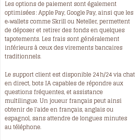
Les options de paiement sont également
optimisées : Apple Pay, Google Pay, ainsi que les
e‑wallets comme Skrill ou Neteller, permettent
de déposer et retirer des fonds en quelques
tapotements. Les frais sont généralement
inférieurs à ceux des virements bancaires
traditionnels.
Le support client est disponible 24 h/24 via chat
en direct, bots IA capables de répondre aux
questions fréquentes, et assistance
multilingue. Un joueur français peut ainsi
obtenir de l’aide en français, anglais ou
espagnol, sans attendre de longues minutes
au téléphone.