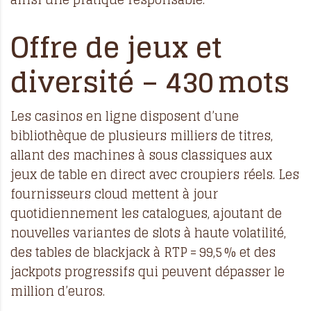
Offre de jeux et
diversité – 430 mots
Les casinos en ligne disposent d’une
bibliothèque de plusieurs milliers de titres,
allant des machines à sous classiques aux
jeux de table en direct avec croupiers réels. Les
fournisseurs cloud mettent à jour
quotidiennement les catalogues, ajoutant de
nouvelles variantes de slots à haute volatilité,
des tables de blackjack à RTP = 99,5 % et des
jackpots progressifs qui peuvent dépasser le
million d’euros.