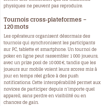
physiques ne peuvent pas reproduire.
Tournois cross‑plateformes –
120 mots
Les opérateurs organisent désormais des
tournois qui synchronisent les participants
sur PC, tablette et smartphone. Un tournoi de
poker en ligne peut rassembler 1 000 joueurs,
avec un prize pool de 10 000 €, tandis que les
joueurs sur mobile voient leurs scores mis à
jour en temps réel grâce à des push
notifications. Cette interopérabilité permet aux
novices de participer depuis n’importe quel
appareil, sans perdre en visibilité ou en
chances de gain.