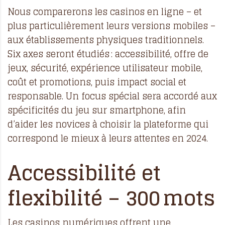
Nous comparerons les casinos en ligne – et
plus particulièrement leurs versions mobiles –
aux établissements physiques traditionnels.
Six axes seront étudiés : accessibilité, offre de
jeux, sécurité, expérience utilisateur mobile,
coût et promotions, puis impact social et
responsable. Un focus spécial sera accordé aux
spécificités du jeu sur smartphone, afin
d’aider les novices à choisir la plateforme qui
correspond le mieux à leurs attentes en 2024.
Accessibilité et
flexibilité – 300 mots
Les casinos numériques offrent une