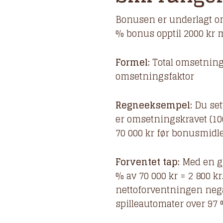
Bonusen er underlagt o
% bonus opptil 2000 kr 
Formel:
Total omsetning
omsetningsfaktor
Regneeksempel:
Du sett
er omsetningskravet (1000
70 000 kr før bonusmidle
Forventet tap:
Med en gj
% av 70 000 kr = 2 800 
nettoforventningen nega
spilleautomater over 97 