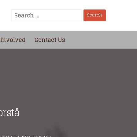
Search
for:
 Involved
Contact Us
orstå