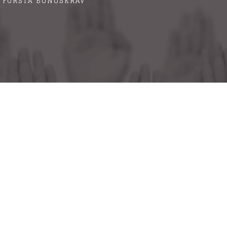
 FORSTÅ BONUSKRAV