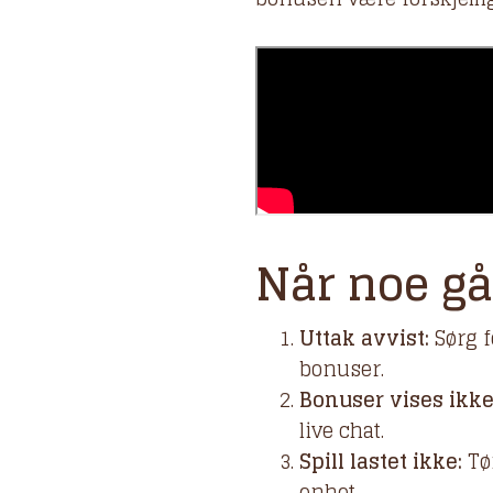
Når noe gå
Uttak avvist:
Sørg fo
bonuser.
Bonuser vises ikke
live chat.
Spill lastet ikke:
Tø
enhet.