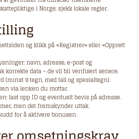
attepliktige i Norge; sjekk lokale regler.
illing
 nettsiden og klikk på «Registrer» eller «Opprett
ysninger: navn, adresse, e-post og
korrekte data – de vil bli verifisert senere.
rd (minst 8 tegn, med tall og spesialtegn).
sen via lenken du mottar.
n: last opp ID og eventuelt bevis på adresse.
timer, men det fremskynder uttak.
skudd for å aktivere bonusen.
rer omsetningskrav