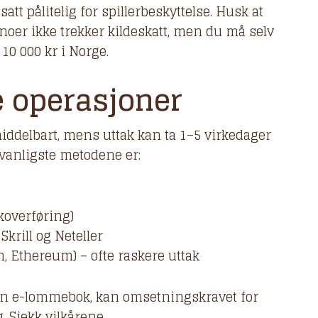
att pålitelig for spillerbeskyttelse. Husk at
noer ikke trekker kildeskatt, men du må selv
10 000 kr i Norge.
e operasjoner
delbart, mens uttak kan ta 1–5 virkedager
vanligste metodene er:
koverføring)
rill og Neteller
n, Ethereum) – ofte raskere uttak
en e-lommebok, kan omsetningskravet for
. Sjekk vilkårene.