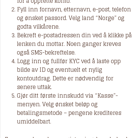
for å opprette konto.
Fyll inn fornavn, etternavn, e-post, telefon
og ønsket passord. Velg land “Norge” og
godta vilkårene.
Bekreft e-postadressen din ved å klikke på
lenken du mottar. Noen ganger kreves
også SMS-bekreftelse.
Logg inn og fullfør KYC ved å laste opp
bilde av ID og eventuelt et nylig
kontoutdrag. Dette er nødvendig for
senere uttak.
Gjør ditt første innskudd via “Kasse”-
menyen. Velg ønsket beløp og
betalingsmetode – pengene krediteres
umiddelbart.