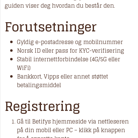
guiden viser deg hvordan du består den.
Forutsetninger
Gyldig e-postadresse og mobilnummer
Norsk ID eller pass for KYC-verifisering
Stabil internettforbindelse (4G/5G eller
WiFi)
Bankkort, Vipps eller annet støttet
betalingsmiddel
Registrering
Gå til Betifys hjemmeside via nettleseren
på din mobil eller PC – klikk på knappen