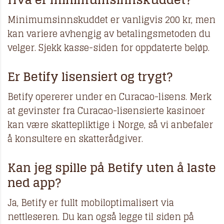
Minimumsinnskuddet er vanligvis 200 kr, men
kan variere avhengig av betalingsmetoden du
velger. Sjekk kasse-siden for oppdaterte beløp.
Er Betify lisensiert og trygt?
Betify opererer under en Curacao-lisens. Merk
at gevinster fra Curacao-lisensierte kasinoer
kan være skattepliktige i Norge, så vi anbefaler
å konsultere en skatterådgiver.
Kan jeg spille på Betify uten å laste
ned app?
Ja, Betify er fullt mobiloptimalisert via
nettleseren. Du kan også legge til siden på