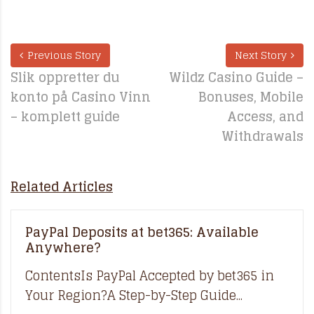
Previous Story
Next Story
Slik oppretter du
Wildz Casino Guide –
konto på Casino Vinn
Bonuses, Mobile
– komplett guide
Access, and
Withdrawals
Related Articles
PayPal Deposits at bet365: Available
Anywhere?
ContentsIs PayPal Accepted by bet365 in
Your Region?A Step-by-Step Guide...