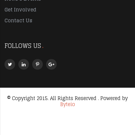
Get Involved
Contact Us
FOLLOWS US
© Copyright 2015. All Rights Reserved . Powered by
Byteio