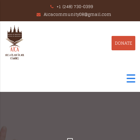
+1 (248) 730-0399
Aicacommunity08@gmail.com
DONATE