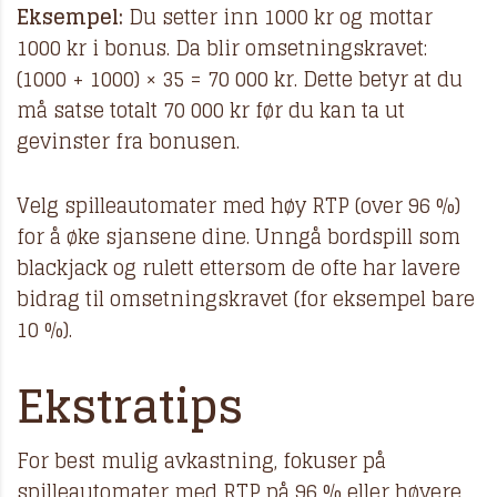
Eksempel:
Du setter inn 1000 kr og mottar
1000 kr i bonus. Da blir omsetningskravet:
(1000 + 1000) × 35 = 70 000 kr. Dette betyr at du
må satse totalt 70 000 kr før du kan ta ut
gevinster fra bonusen.
Velg spilleautomater med høy RTP (over 96 %)
for å øke sjansene dine. Unngå bordspill som
blackjack og rulett ettersom de ofte har lavere
bidrag til omsetningskravet (for eksempel bare
10 %).
Ekstratips
For best mulig avkastning, fokuser på
spilleautomater med RTP på 96 % eller høyere,