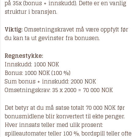
på 35x (bonus + innskudd). Dette er en vanlig
struktur i bransjen.
Viktig:
Omsetningskravet må være oppfylt før
du kan ta ut gevinster fra bonusen.
Regnestykke:
Innskudd: 1000 NOK
Bonus: 1000 NOK (100 %)
Sum bonus + innskudd: 2000 NOK
Omsetningskrav: 35 x 2000 = 70 000 NOK
Det betyr at du må satse totalt 70 000 NOK før
bonusmidlene blir konvertert til ekte penger.
Hver innsats teller med ulik prosent:
spilleautomater teller 100 %, bordspill teller ofte