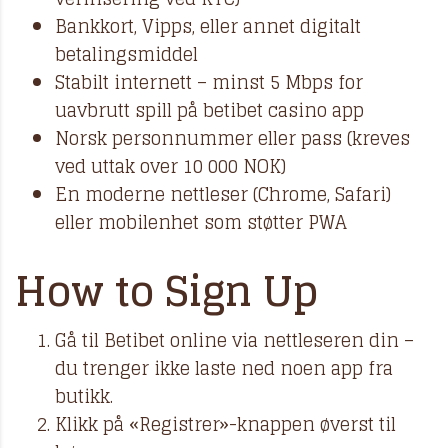
Bankkort, Vipps, eller annet digitalt
betalingsmiddel
Stabilt internett – minst 5 Mbps for
uavbrutt spill på betibet casino app
Norsk personnummer eller pass (kreves
ved uttak over 10 000 NOK)
En moderne nettleser (Chrome, Safari)
eller mobilenhet som støtter PWA
How to Sign Up
Gå til Betibet online via nettleseren din –
du trenger ikke laste ned noen app fra
butikk.
Klikk på «Registrer»-knappen øverst til