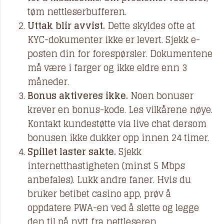
tøm nettleserbufferen.
Uttak blir avvist.
Dette skyldes ofte at
KYC-dokumenter ikke er levert. Sjekk e-
posten din for forespørsler. Dokumentene
må være i farger og ikke eldre enn 3
måneder.
Bonus aktiveres ikke.
Noen bonuser
krever en bonus-kode. Les vilkårene nøye.
Kontakt kundestøtte via live chat dersom
bonusen ikke dukker opp innen 24 timer.
Spillet laster sakte.
Sjekk
internetthastigheten (minst 5 Mbps
anbefales). Lukk andre faner. Hvis du
bruker betibet casino app, prøv å
oppdatere PWA-en ved å slette og legge
den til på nytt fra nettleseren.