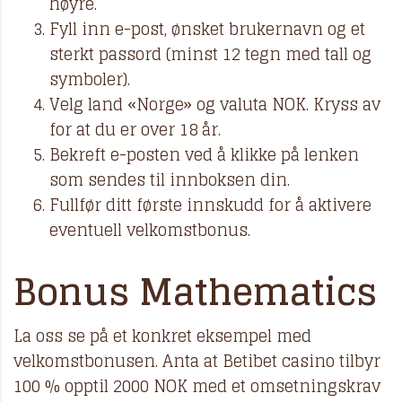
høyre.
Fyll inn e-post, ønsket brukernavn og et
sterkt passord (minst 12 tegn med tall og
symboler).
Velg land «Norge» og valuta NOK. Kryss av
for at du er over 18 år.
Bekreft e-posten ved å klikke på lenken
som sendes til innboksen din.
Fullfør ditt første innskudd for å aktivere
eventuell velkomstbonus.
Bonus Mathematics
La oss se på et konkret eksempel med
velkomstbonusen. Anta at Betibet casino tilbyr
100 % opptil 2000 NOK med et omsetningskrav