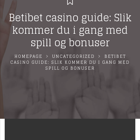
Betibet casino guide: Slik
kommer du i gang med
spill og bonuser
HOMEPAGE
UNCATEGORIZED
BETIBET
CASINO GUIDE: SLIK KOMMER DU I GANG MED
SPILL OG BONUSER