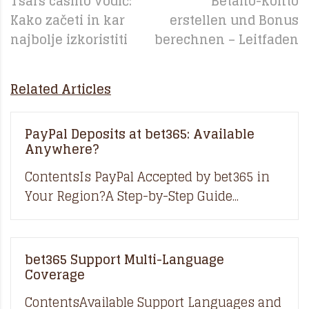
Tsars casino vodič:
Betano-Konto
Kako začeti in kar
erstellen und Bonus
najbolje izkoristiti
berechnen – Leitfaden
Related Articles
PayPal Deposits at bet365: Available
Anywhere?
ContentsIs PayPal Accepted by bet365 in
Your Region?A Step-by-Step Guide...
bet365 Support Multi-Language
Coverage
ContentsAvailable Support Languages and