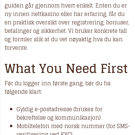
guiden går gjennom hvert enkelt. Enten du er
ny innen nettkasino eller har erfaring, får du
en praktisk oversikt over registrering, bonuser,
betalinger og sikkerhet. Vi bruker konkrete tall
og formler slik at du vet nøyaktig hva du kan
forvente.
What You Need First
Før du logger inn første gang, bør du ha
følgende klart:
Gyldig e-postadresse (brukes for
bekreftelse og kommunikasjon)
Mobiltelefon med norsk nummer (for SMS-
verifisering ved KYC)