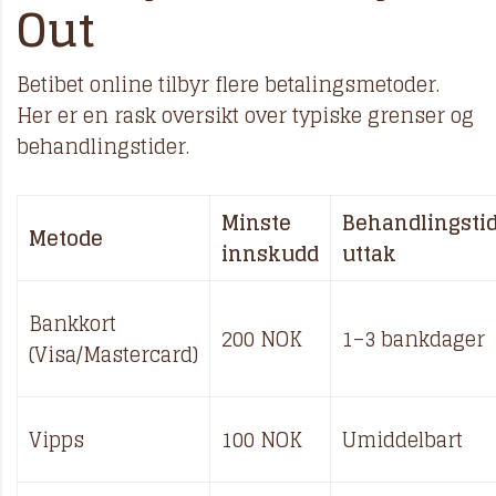
Out
Betibet online tilbyr flere betalingsmetoder.
Her er en rask oversikt over typiske grenser og
behandlingstider.
Minste
Behandlingsti
Metode
innskudd
uttak
Bankkort
200 NOK
1–3 bankdager
(Visa/Mastercard)
Vipps
100 NOK
Umiddelbart