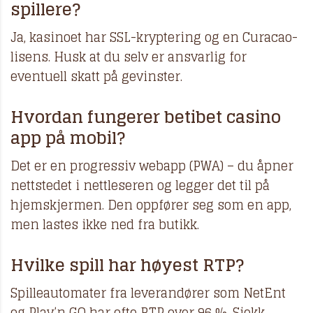
spillere?
Ja, kasinoet har SSL-kryptering og en Curacao-
lisens. Husk at du selv er ansvarlig for
eventuell skatt på gevinster.
Hvordan fungerer betibet casino
app på mobil?
Det er en progressiv webapp (PWA) – du åpner
nettstedet i nettleseren og legger det til på
hjemskjermen. Den oppfører seg som en app,
men lastes ikke ned fra butikk.
Hvilke spill har høyest RTP?
Spilleautomater fra leverandører som NetEnt
og Play’n GO har ofte RTP over 96 %. Sjekk