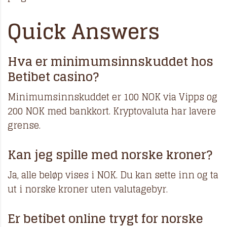
Quick Answers
Hva er minimumsinnskuddet hos
Betibet casino?
Minimumsinnskuddet er 100 NOK via Vipps og
200 NOK med bankkort. Kryptovaluta har lavere
grense.
Kan jeg spille med norske kroner?
Ja, alle beløp vises i NOK. Du kan sette inn og ta
ut i norske kroner uten valutagebyr.
Er betibet online trygt for norske