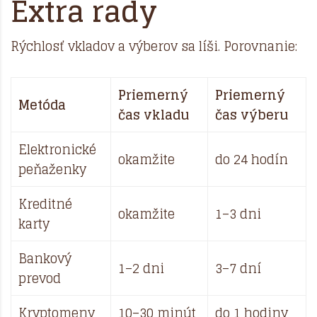
Extra rady
Rýchlosť vkladov a výberov sa líši. Porovnanie:
Priemerný
Priemerný
Metóda
čas vkladu
čas výberu
Elektronické
okamžite
do 24 hodín
peňaženky
Kreditné
okamžite
1–3 dni
karty
Bankový
1–2 dni
3–7 dní
prevod
Kryptomeny
10–30 minút
do 1 hodiny