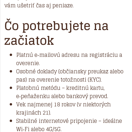
vám ušetriť čas aj peniaze.
Čo potrebujete na
začiatok
Platnú e‑mailovú adresu na registráciu a
overenie.
Osobné doklady (občiansky preukaz alebo
pas) na overenie totožnosti (KYC).
Platobnú metódu – kreditnú kartu,
e‑peňaženku alebo bankový prevod.
Vek najmenej 18 rokov (v niektorých
krajinách 21).
Stabilné internetové pripojenie – ideálne
Wi‑Fi alebo 4G/5G.