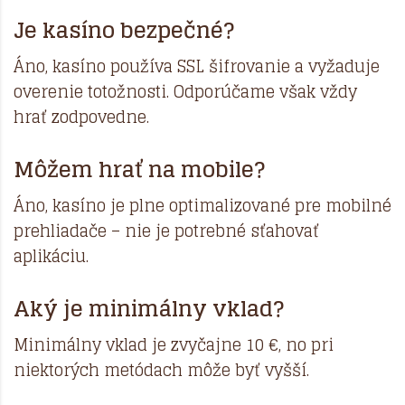
Je kasíno bezpečné?
Áno, kasíno používa SSL šifrovanie a vyžaduje
overenie totožnosti. Odporúčame však vždy
hrať zodpovedne.
Môžem hrať na mobile?
Áno, kasíno je plne optimalizované pre mobilné
prehliadače – nie je potrebné sťahovať
aplikáciu.
Aký je minimálny vklad?
Minimálny vklad je zvyčajne 10 €, no pri
niektorých metódach môže byť vyšší.