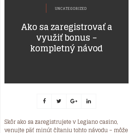
UNCATEGORIZED
Ako sa zaregistrovať a
využiť bonus –
kompletný návod
Skôr ako sa zaregistrujete v
Legiano casino
,
venujte päť minút čítaniu tohto návodu – môže