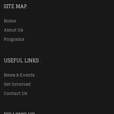
SITE MAP
Home
About Us
Programs
USEFUL LINKS
News & Events
Get Involved
Contact Us