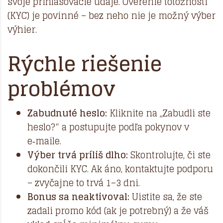
svoje prihlasovacie údaje. Overenie totožnosti
(KYC) je povinné – bez neho nie je možný výber
výhier.
Rýchle riešenie
problémov
Zabudnuté heslo:
Kliknite na „Zabudli ste
heslo?“ a postupujte podľa pokynov v
e‑maile.
Výber trvá príliš dlho:
Skontrolujte, či ste
dokončili KYC. Ak áno, kontaktujte podporu
– zvyčajne to trvá 1–3 dni.
Bonus sa neaktivoval:
Uistite sa, že ste
zadali promo kód (ak je potrebný) a že váš